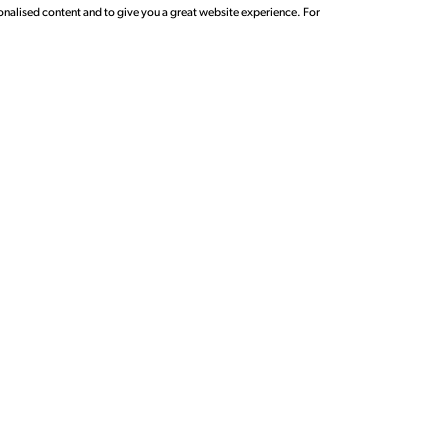
Infr
Esperienze
onalised content and to give you a great website experience. For
Pren
Arte
Via Giuseppe Zanardelli 
Roma,
00186
Italy
Infromativa Sulla Privacy
Mappa del Sito